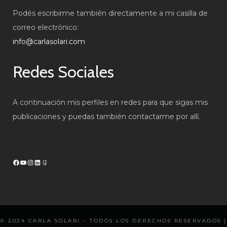
Podés escribirme también directamente a mi casilla de
correo electrónico:
info@carlasolari.com
Redes Sociales
A continuación mis perfiles en redes para que sigas mis
publicaciones y puedas también contactarme por allí.
Facebook
YouTube
Instagram
LinkedIn
Goodreads
© 2024
CARLA SOLARI
– TODOS LOS DERECHOS RESERVADOS |